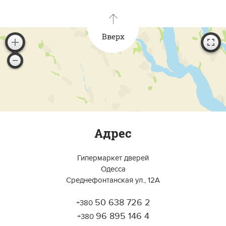
Вверх
Адрес
Гипермаркет дверей
Одесса
Среднефонтанская ул., 12А
50 638 726 2
+380
Работает на API 2ГИС
Лицензионное соглашение
96 895 146 4
Открыть в 2ГИС
+380
Для корректной работы Raster JS API нужен ключ. Помощь:
api@2gis.ru