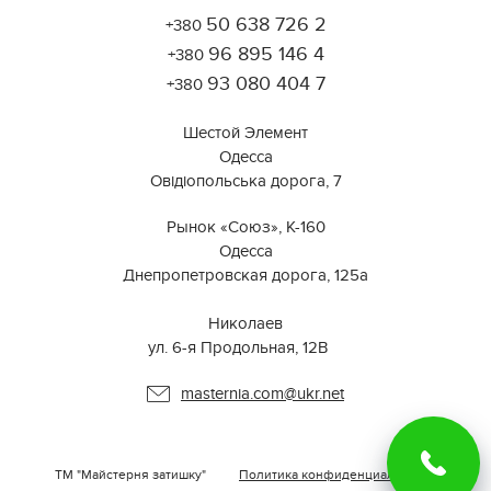
50 638 726 2
+380
Работает на API 2ГИС
Лицензионное соглашение
96 895 146 4
Открыть в 2ГИС
+380
Для корректной работы Raster JS API нужен ключ. Помощь:
api@2gis.ru
93 080 404 7
+380
Шестой Элемент
Одесса
Овідіопольська дорога, 7
Рынок «Союз», К-160
Одесса
Днепропетровская дорога, 125а
⠀⠀⠀⠀⠀⠀⠀⠀⠀⠀⠀⠀⠀⠀⠀⠀⠀⠀⠀⠀⠀
Николаев
ул. 6-я Продольная, 12В ⠀
masternia.com@ukr.net
ТМ "Майстерня затишку"
Политика конфиденциальности