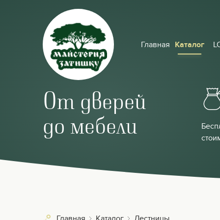
Главная
Каталог
L
От дверей
до мебели
Бесп
стои
Главная
Каталог
Лестницы