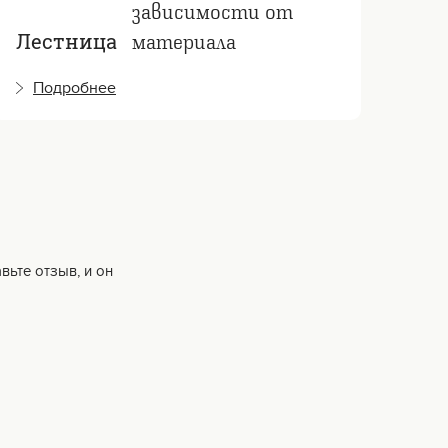
зависимости от
материала
Лестница
Ле
Подробнее
П
вьте отзыв, и он