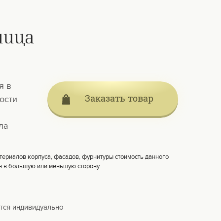
ница
я в
Заказать товар
ости
ла
териалов корпуса, фасадов, фурнитуры стоимость данного
я в большую или меньшую сторону.
тся индивидуально