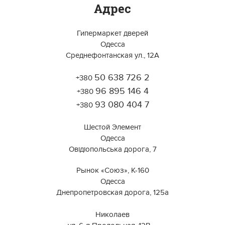
Адрес
Гипермаркет дверей
Одесса
Среднефонтанская ул., 12А
50 638 726 2
+380
Работает на API 2ГИС
Лицензионное соглашение
96 895 146 4
Открыть в 2ГИС
+380
Для корректной работы Raster JS API нужен ключ. Помощь:
api@2gis.ru
93 080 404 7
+380
Шестой Элемент
Одесса
Овідіопольська дорога, 7
Рынок «Союз», К-160
Одесса
Днепропетровская дорога, 125а
⠀⠀⠀⠀⠀⠀⠀⠀⠀⠀⠀⠀⠀⠀⠀⠀⠀⠀⠀⠀⠀
Николаев