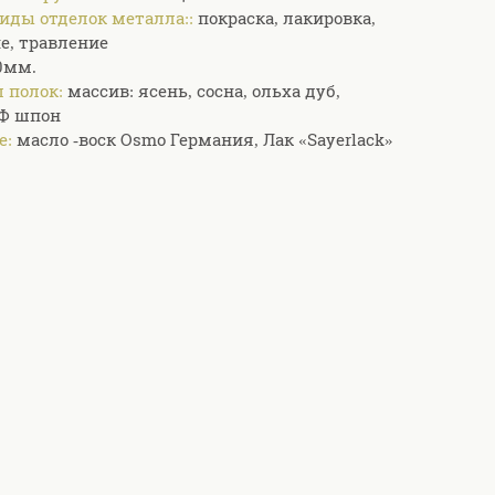
иды отделок металла::
покраска, лакировка,
е, травление
0мм.
 полок:
массив: ясень, сосна, ольха дуб,
Ф шпон
е:
масло -воск Osmo Германия, Лак «Sayerlack»