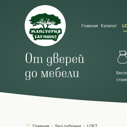
Главная
Каталог
L
От дверей
до мебели
Бесп
стои
Главная
Без рубрики
LOFT