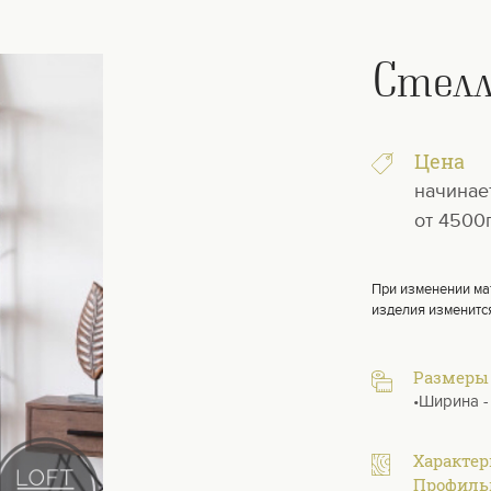
Стел
Цена
начинае
от 4500
При изменении ма
изделия изменитс
Размеры
•Ширина -
Характе
Профильн