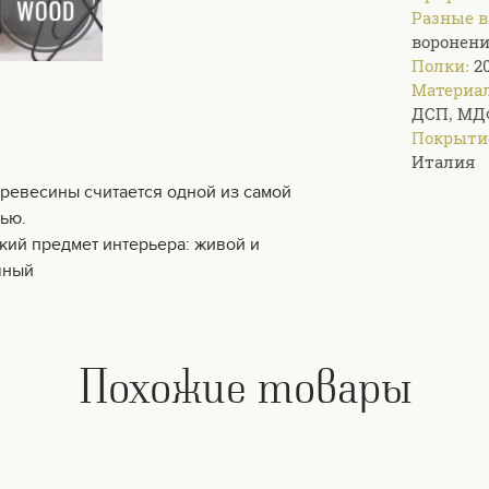
Разные в
воронени
Полки:
2
Материал
ДСП, МД
Покрыти
Италия
древесины считается одной из самой
ью.
кий предмет интерьера: живой и
чный
Похожие товары