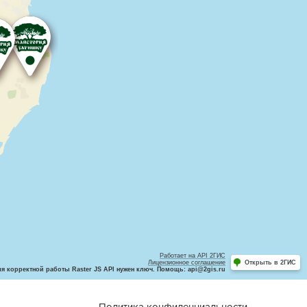
Работает на API 2ГИС
Лицензионное соглашение
Открыть в 2ГИС
ля корректной работы Raster JS API нужен ключ. Помощь: api@2gis.ru