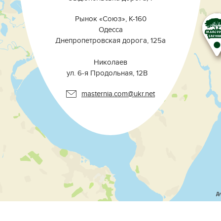
Рынок «Союз», К-160
Одесса
Днепропетровская дорога, 125а
⠀⠀⠀⠀⠀⠀⠀⠀⠀⠀⠀⠀⠀⠀⠀⠀⠀⠀⠀⠀⠀
Николаев
ул. 6-я Продольная, 12В ⠀
masternia.com@ukr.net
Д