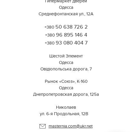
Гипермаркет дверей
Одесса
Среднефонтанская ул., 12А
50 638 726 2
+380
Работает на API 2ГИС
Лицензионное соглашение
96 895 146 4
Открыть в 2ГИС
+380
Для корректной работы Raster JS API нужен ключ. Помощь:
api@2gis.ru
93 080 404 7
+380
Шестой Элемент
Одесса
Овідіопольська дорога, 7
Рынок «Союз», К-160
Одесса
Днепропетровская дорога, 125а
⠀⠀⠀⠀⠀⠀⠀⠀⠀⠀⠀⠀⠀⠀⠀⠀⠀⠀⠀⠀⠀
Николаев
ул. 6-я Продольная, 12В ⠀
masternia.com@ukr.net