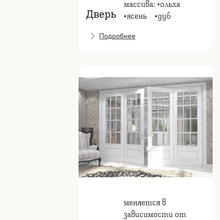
массива: •ольха
Дверь
•ясень⠀ •дуб
Подробнее
меняется в
зависимости от