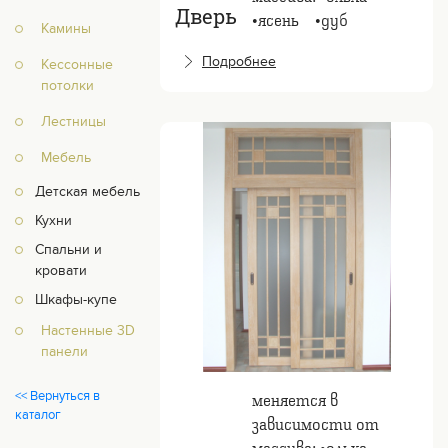
Дверь
•ясень⠀ •дуб
Камины
Подробнее
Кессонные
потолки
Лестницы
Мебель
Детская мебель
Кухни
Спальни и
кровати
Шкафы-купе
Настенные 3D
панели
меняется в
<< Вернуться в
каталог
зависимости от
массива: •ольха