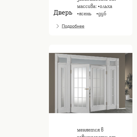
массива: •ольха
Дверь
•ясень⠀ •дуб
Подробнее
меняется в
зависимости от