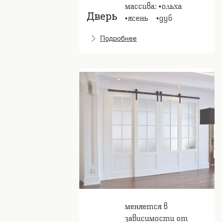
массива: •ольха
Дверь
•ясень⠀ •дуб
Подробнее
меняется в
зависимости от