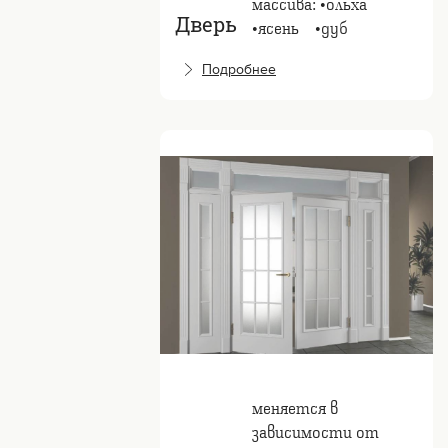
массива: •ольха
Дверь
•ясень⠀ •дуб
Подробнее
меняется в
зависимости от