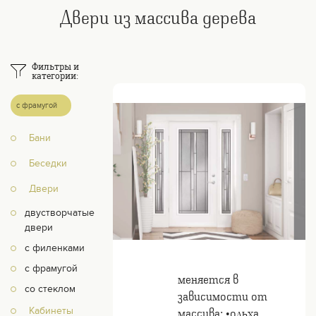
Двери из массива дерева
Фильтры и
категории:
с фрамугой
Бани
Беседки
Двери
двустворчатые
двери
с филенками
с фрамугой
меняется в
со стеклом
зависимости от
массива: •ольха
Кабинеты