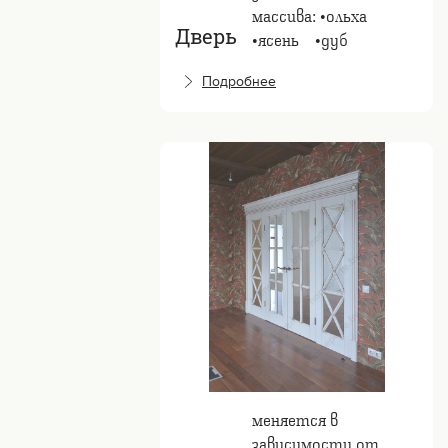
массива: •ольха
Дверь
•ясень⠀ •дуб
Подробнее
меняется в
зависимости от