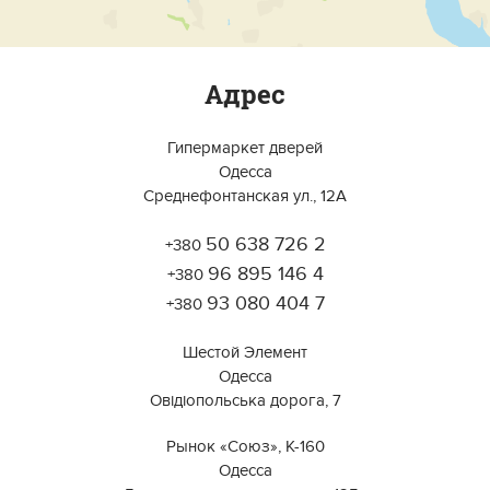
Адрес
Гипермаркет дверей
Одесса
Среднефонтанская ул., 12А
50 638 726 2
+380
Работает на API 2ГИС
Лицензионное соглашение
96 895 146 4
Открыть в 2ГИС
+380
Для корректной работы Raster JS API нужен ключ. Помощь:
api@2gis.ru
93 080 404 7
+380
Шестой Элемент
Одесса
Овідіопольська дорога, 7
Рынок «Союз», К-160
Одесса