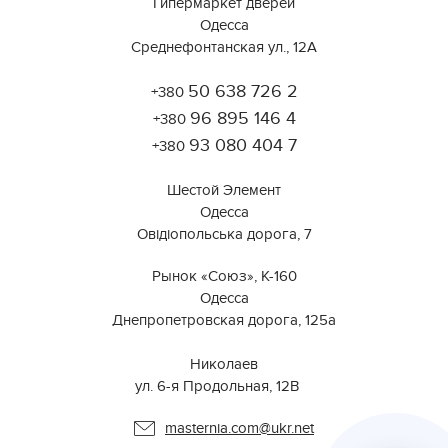
Гипермаркет дверей
Одесса
Среднефонтанская ул., 12А
50 638 726 2
+380
Работает на API 2ГИС
Лицензионное соглашение
96 895 146 4
Открыть в 2ГИС
+380
Для корректной работы Raster JS API нужен ключ. Помощь:
api@2gis.ru
93 080 404 7
+380
Шестой Элемент
Одесса
Овідіопольська дорога, 7
Рынок «Союз», К-160
Одесса
Днепропетровская дорога, 125а
⠀⠀⠀⠀⠀⠀⠀⠀⠀⠀⠀⠀⠀⠀⠀⠀⠀⠀⠀⠀⠀
Николаев
ул. 6-я Продольная, 12В ⠀
masternia.com@ukr.net