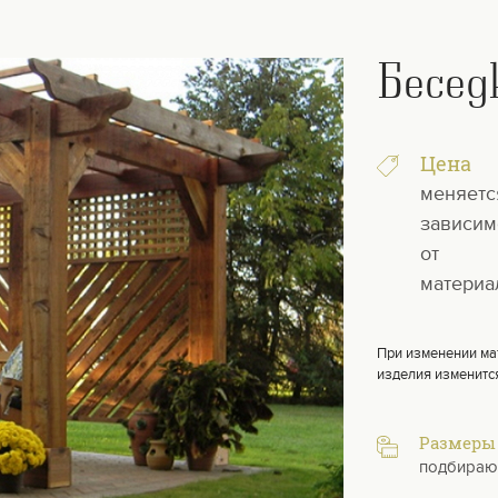
Бесед
Цена
меняетс
зависим
от
материа
При изменении ма
изделия изменитс
Размеры
подбираю