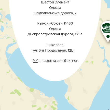
Шестой Элемент
Одесса
Овідіопольська дорога, 7
Рынок «Союз», К-160
Одесса
Днепропетровская дорога, 125а
⠀⠀⠀⠀⠀⠀⠀⠀⠀⠀⠀⠀⠀⠀⠀⠀⠀⠀⠀⠀⠀
Николаев
ул. 6-я Продольная, 12В ⠀
masternia.com@ukr.net