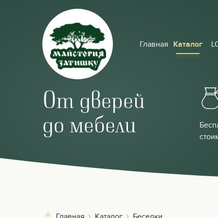
Главная
Каталог
L
От дверей
до мебели
Бесп
стои
Главная
Каталог
Беседки