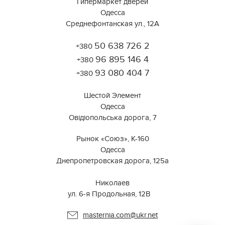
Гипермаркет дверей
Одесса
Среднефонтанская ул., 12А
50 638 726 2
+380
Работает на API 2ГИС
Лицензионное соглашение
96 895 146 4
Открыть в 2ГИС
+380
Для корректной работы Raster JS API нужен ключ. Помощь:
api@2gis.ru
93 080 404 7
+380
Шестой Элемент
Одесса
Овідіопольська дорога, 7
Рынок «Союз», К-160
Одесса
Днепропетровская дорога, 125а
⠀⠀⠀⠀⠀⠀⠀⠀⠀⠀⠀⠀⠀⠀⠀⠀⠀⠀⠀⠀⠀
Николаев
ул. 6-я Продольная, 12В ⠀
masternia.com@ukr.net