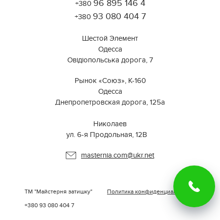
96 895 146 4
Открыть в 2ГИС
+380
Для корректной работы Raster JS API нужен ключ. Помощь:
api@2gis.ru
93 080 404 7
+380
Шестой Элемент
Одесса
Овідіопольська дорога, 7
Рынок «Союз», К-160
Одесса
Днепропетровская дорога, 125а
⠀⠀⠀⠀⠀⠀⠀⠀⠀⠀⠀⠀⠀⠀⠀⠀⠀⠀⠀⠀⠀
Николаев
ул. 6-я Продольная, 12В ⠀
masternia.com@ukr.net
ТМ "Майстерня затишку"
Политика конфиденциальности
+380
93 080 404 7