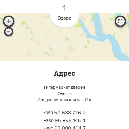
Вверх
Адрес
Гипермаркет дверей
Одесса
Среднефонтанская ул., 12А
50 638 726 2
+380
Работает на API 2ГИС
Лицензионное соглашение
96 895 146 4
Открыть в 2ГИС
+380
Для корректной работы Raster JS API нужен ключ. Помощь:
api@2gis.ru
93 080 404 7
+380