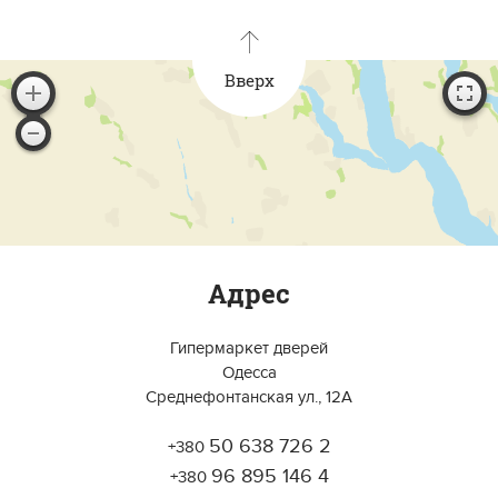
Вверх
Адрес
Гипермаркет дверей
Одесса
Среднефонтанская ул., 12А
50 638 726 2
+380
Работает на API 2ГИС
Лицензионное соглашение
96 895 146 4
Открыть в 2ГИС
+380
Для корректной работы Raster JS API нужен ключ. Помощь:
api@2gis.ru