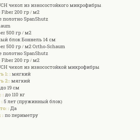
CH чехол из износостойкого микрофибры
 Fiber 200 гр / м2
 полотно SpanShutz
haum
er 500 гр / м2
ый блок Боннель 14 см
er 500 гр / м2 Ortho-Schaum
 полотно SpanShutz
 Fiber 200 гр / м2
CH чехол из износостойкой микрофибры
 1: :
мягкий
ь 2::
мягкий
:
до 19 см
: :
до 110 кг
 :
5 лет (пружинный блок)
то: :
Да
 :
по периметру