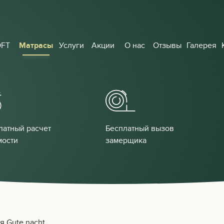
OFT
Матрасы
Услуги
Акции
О нас
Отзывы
Галерея
латный расчет
Бесплатный вызов
мости
замерщика
я Gute nacht