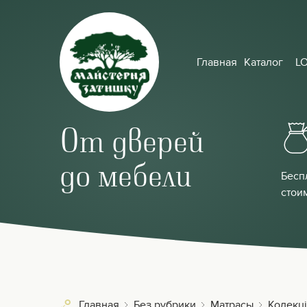
Главная
Каталог
L
От дверей
до мебели
Бесп
стои
Главная
Без рубрики
Матрасы
Колекці