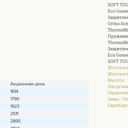
SOFT TOU
Eco Goose
Защитное
Ortho-Sc
Thermofib
Пружинн
Thermofib
Защитное
Eco Goose
SOFT TOU
Жесткость
Жесткост
Высота: 
Акционная цена
Нагрузка
1614
Гарантия
1790
Зима / Ле
Евроборт:
1923
2511
2895