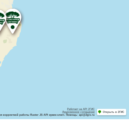
Работает на API 2ГИС
Лицензионное соглашение
Открыть в 2ГИС
ля корректной работы Raster JS API нужен ключ. Помощь: api@2gis.ru