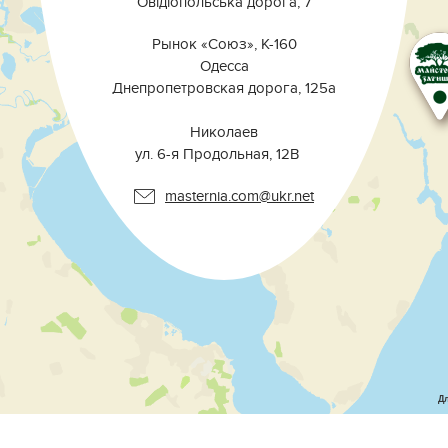
Овідіопольська дорога, 7
Рынок «Союз», К-160
Одесса
Днепропетровская дорога, 125а
⠀⠀⠀⠀⠀⠀⠀⠀⠀⠀⠀⠀⠀⠀⠀⠀⠀⠀⠀⠀⠀
Николаев
ул. 6-я Продольная, 12В ⠀
masternia.com@ukr.net
Д