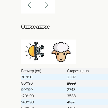
Описание
Размер (см)
Старая цена
70*190
2307
80*190
2558
90*190
2748
120*190
3588
140*190
4137