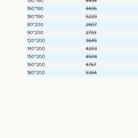
150*190
4434
160*190
4695
180*190
5229
80*200
2607
90*200
2793
120*200
3645
140*200
4203
150*200
4508
160*200
4767
180*200
5364