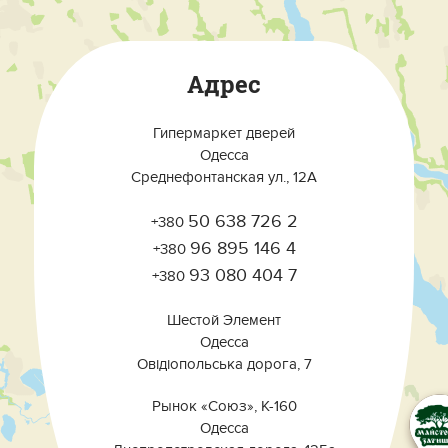
Адрес
Гипермаркет дверей
Одесса
Среднефонтанская ул., 12А
50 638 726 2
+380
96 895 146 4
+380
93 080 404 7
+380
Шестой Элемент
Одесса
Овідіопольська дорога, 7
Рынок «Союз», К-160
Одесса