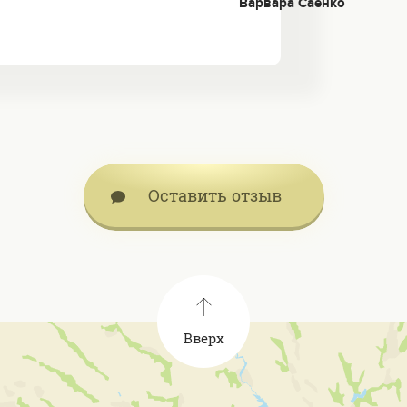
Варвара Саенко
Оставить отзыв
Вверх