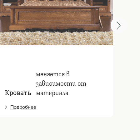
меняется в
зависимости от
материала
Кровать
Кр
Подробнее
П