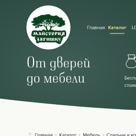
Главная
Каталог
L
От дверей
до мебели
Бесп
стои
Главная
Каталог
Мебель
Спальни и к