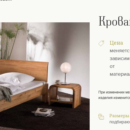
Кров
Цена
меняетс
зависим
от
материа
При изменении ма
изделия изменитс
Размеры
подбираю