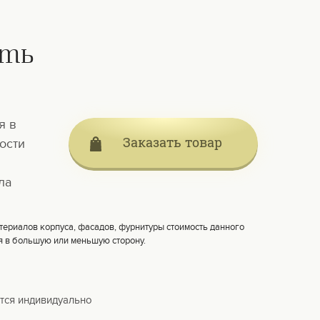
ать
я в
Заказать товар
ости
ла
териалов корпуса, фасадов, фурнитуры стоимость данного
я в большую или меньшую сторону.
тся индивидуально