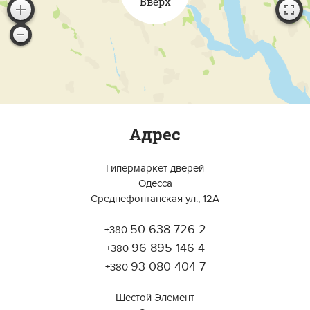
Вверх
Адрес
Гипермаркет дверей
Одесса
Среднефонтанская ул., 12А
50 638 726 2
+380
Работает на API 2ГИС
Лицензионное соглашение
96 895 146 4
Открыть в 2ГИС
+380
Для корректной работы Raster JS API нужен ключ. Помощь:
api@2gis.ru
93 080 404 7
+380
Шестой Элемент