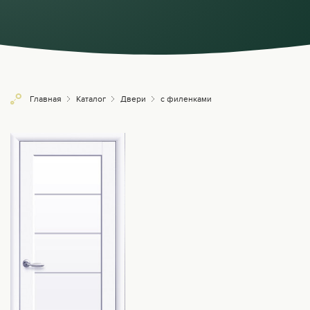
Главная
Каталог
Двери
с филенками