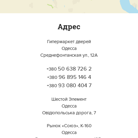
Адрес
Гипермаркет дверей
Одесса
Среднефонтанская ул., 12А
50 638 726 2
+380
Работает на API 2ГИС
Лицензионное соглашение
96 895 146 4
Открыть в 2ГИС
+380
Для корректной работы Raster JS API нужен ключ. Помощь:
api@2gis.ru
93 080 404 7
+380
Шестой Элемент
Одесса
Овідіопольська дорога, 7
Рынок «Союз», К-160
Одесса