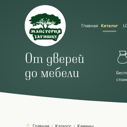
Главная
Каталог
L
От дверей
до мебели
Бесп
стои
Главная
Каталог
Камины