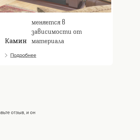
меняется в
зависимости от
материала
Камин
Ка
Подробнее
П
вьте отзыв, и он