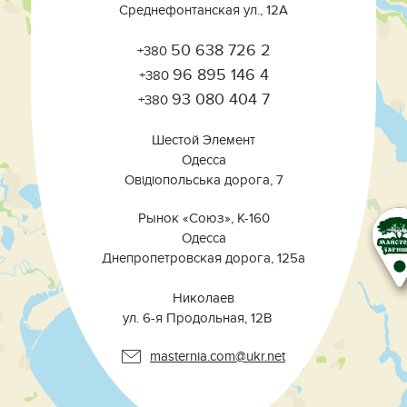
Среднефонтанская ул., 12А
50 638 726 2
+380
96 895 146 4
+380
93 080 404 7
+380
Шестой Элемент
Одесса
Овідіопольська дорога, 7
Рынок «Союз», К-160
Одесса
Днепропетровская дорога, 125а
⠀⠀⠀⠀⠀⠀⠀⠀⠀⠀⠀⠀⠀⠀⠀⠀⠀⠀⠀⠀⠀
Николаев
ул. 6-я Продольная, 12В ⠀
masternia.com@ukr.net