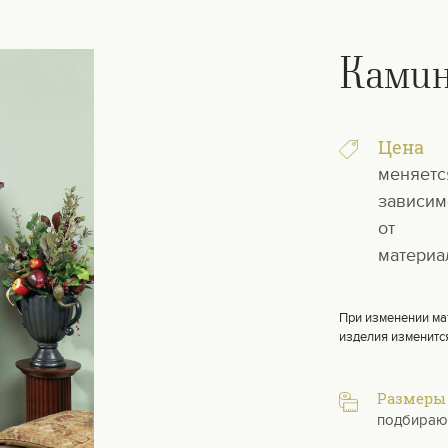
Ками
Цена
меняетс
зависим
от
материа
При изменении ма
изделия изменитс
Размеры
подбираю