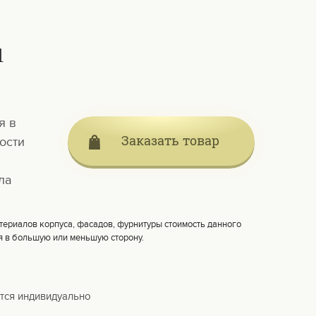
н
я в
Заказать товар
ости
ла
териалов корпуса, фасадов, фурнитуры стоимость данного
я в большую или меньшую сторону.
тся индивидуально