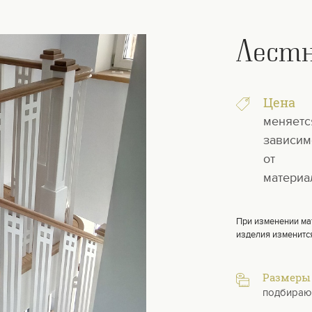
Лест
Цена
меняетс
зависим
от
материа
При изменении ма
изделия изменитс
Размеры
подбираю