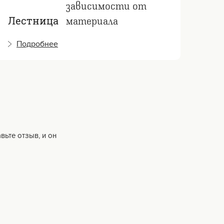
зависимости от
материала
Лестница
Ле
Подробнее
П
вьте отзыв, и он