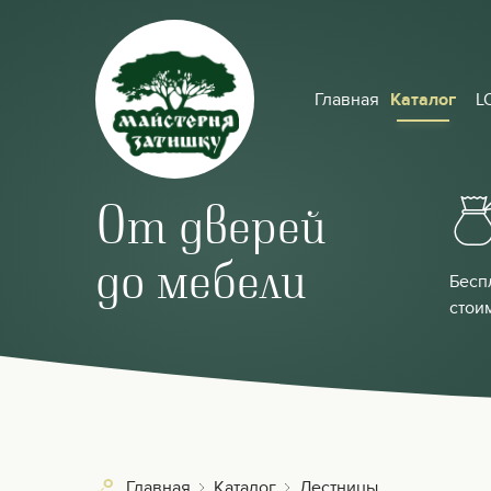
Главная
Каталог
L
От дверей
до мебели
Бесп
стои
Главная
Каталог
Лестницы