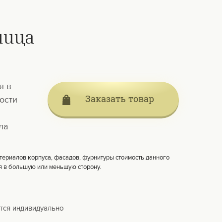
ница
я в
Заказать товар
ости
ла
териалов корпуса, фасадов, фурнитуры стоимость данного
я в большую или меньшую сторону.
тся индивидуально