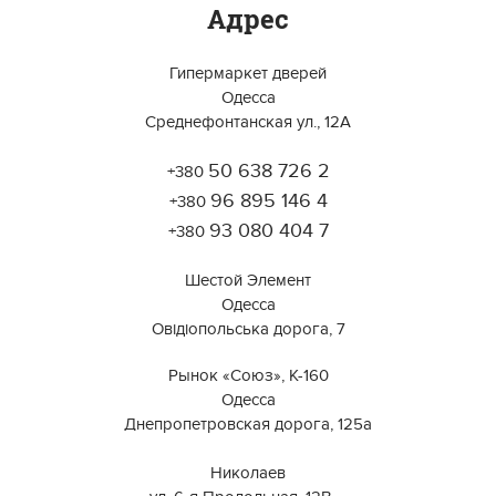
Адрес
Гипермаркет дверей
Одесса
Среднефонтанская ул., 12А
50 638 726 2
+380
Работает на API 2ГИС
Лицензионное соглашение
96 895 146 4
Открыть в 2ГИС
+380
Для корректной работы Raster JS API нужен ключ. Помощь:
api@2gis.ru
93 080 404 7
+380
Шестой Элемент
Одесса
Овідіопольська дорога, 7
Рынок «Союз», К-160
Одесса
Днепропетровская дорога, 125а
⠀⠀⠀⠀⠀⠀⠀⠀⠀⠀⠀⠀⠀⠀⠀⠀⠀⠀⠀⠀⠀
Николаев