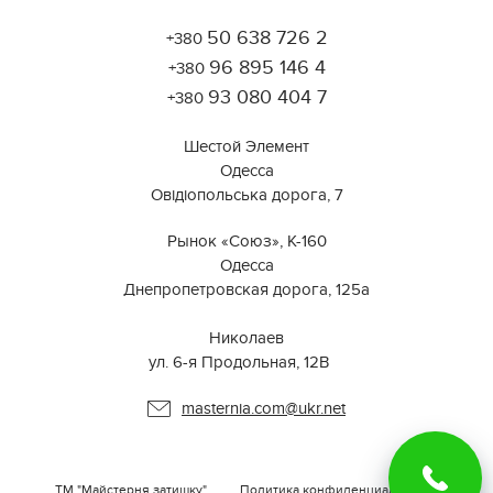
50 638 726 2
+380
Работает на API 2ГИС
Лицензионное соглашение
96 895 146 4
Открыть в 2ГИС
+380
Для корректной работы Raster JS API нужен ключ. Помощь:
api@2gis.ru
93 080 404 7
+380
Шестой Элемент
Одесса
Овідіопольська дорога, 7
Рынок «Союз», К-160
Одесса
Днепропетровская дорога, 125а
⠀⠀⠀⠀⠀⠀⠀⠀⠀⠀⠀⠀⠀⠀⠀⠀⠀⠀⠀⠀⠀
Николаев
ул. 6-я Продольная, 12В ⠀
masternia.com@ukr.net
ТМ "Майстерня затишку"
Политика конфиденциальности