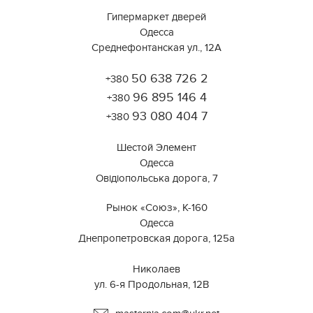
Гипермаркет дверей
Одесса
Среднефонтанская ул., 12А
50 638 726 2
+380
Работает на API 2ГИС
Лицензионное соглашение
96 895 146 4
Открыть в 2ГИС
+380
Для корректной работы Raster JS API нужен ключ. Помощь:
api@2gis.ru
93 080 404 7
+380
Шестой Элемент
Одесса
Овідіопольська дорога, 7
Рынок «Союз», К-160
Одесса
Днепропетровская дорога, 125а
⠀⠀⠀⠀⠀⠀⠀⠀⠀⠀⠀⠀⠀⠀⠀⠀⠀⠀⠀⠀⠀
Николаев
ул. 6-я Продольная, 12В ⠀