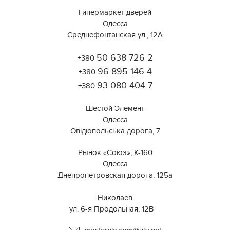
Гипермаркет дверей
Одесса
Среднефонтанская ул., 12А
50 638 726 2
+380
Работает на API 2ГИС
Лицензионное соглашение
96 895 146 4
Открыть в 2ГИС
+380
Для корректной работы Raster JS API нужен ключ. Помощь:
api@2gis.ru
93 080 404 7
+380
Шестой Элемент
Одесса
Овідіопольська дорога, 7
Рынок «Союз», К-160
Одесса
Днепропетровская дорога, 125а
⠀⠀⠀⠀⠀⠀⠀⠀⠀⠀⠀⠀⠀⠀⠀⠀⠀⠀⠀⠀⠀
Николаев
ул. 6-я Продольная, 12В ⠀