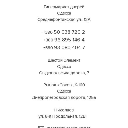
Гипермаркет дверей
Одесса
Среднефонтанская ул., 12А
50 638 726 2
+380
Работает на API 2ГИС
Лицензионное соглашение
96 895 146 4
Открыть в 2ГИС
+380
Для корректной работы Raster JS API нужен ключ. Помощь:
api@2gis.ru
93 080 404 7
+380
Шестой Элемент
Одесса
Овідіопольська дорога, 7
Рынок «Союз», К-160
Одесса
Днепропетровская дорога, 125а
⠀⠀⠀⠀⠀⠀⠀⠀⠀⠀⠀⠀⠀⠀⠀⠀⠀⠀⠀⠀⠀
Николаев
ул. 6-я Продольная, 12В ⠀