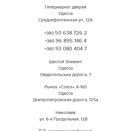
Гипермаркет дверей
Одесса
Среднефонтанская ул., 12А
50 638 726 2
+380
Работает на API 2ГИС
Лицензионное соглашение
96 895 146 4
Открыть в 2ГИС
+380
Для корректной работы Raster JS API нужен ключ. Помощь:
api@2gis.ru
93 080 404 7
+380
Шестой Элемент
Одесса
Овідіопольська дорога, 7
Рынок «Союз», К-160
Одесса
Днепропетровская дорога, 125а
⠀⠀⠀⠀⠀⠀⠀⠀⠀⠀⠀⠀⠀⠀⠀⠀⠀⠀⠀⠀⠀
Николаев
ул. 6-я Продольная, 12В ⠀