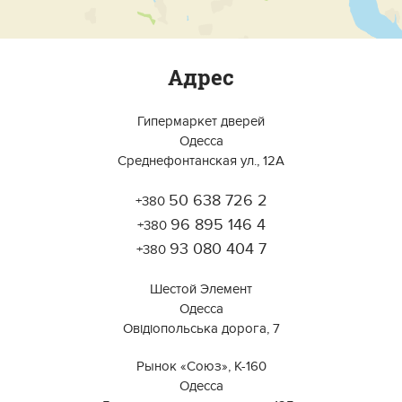
Адрес
Гипермаркет дверей
Одесса
Среднефонтанская ул., 12А
50 638 726 2
+380
Работает на API 2ГИС
Лицензионное соглашение
96 895 146 4
Открыть в 2ГИС
+380
Для корректной работы Raster JS API нужен ключ. Помощь:
api@2gis.ru
93 080 404 7
+380
Шестой Элемент
Одесса
Овідіопольська дорога, 7
Рынок «Союз», К-160
Одесса